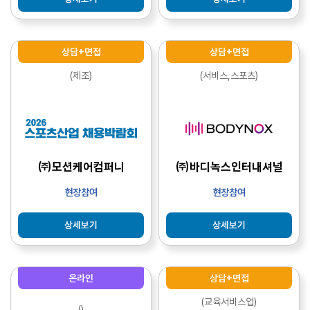
상담+면접
상담+면접
(제조)
(서비스,스포츠)
㈜모션케어컴퍼니
㈜바디녹스인터내셔널
현장참여
현장참여
상세보기
상세보기
온라인
상담+면접
(교육서비스업)
()