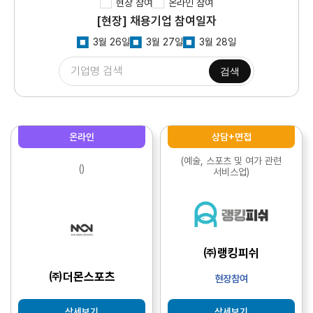
현장 참여
온라인 참여
[현장] 채용기업 참여일자
3월 26일
3월 27일
3월 28일
검색
온라인
상담+면접
(예술, 스포츠 및 여가 관련
()
서비스업)
㈜랭킹피쉬
㈜더몬스포츠
현장참여
상세보기
상세보기