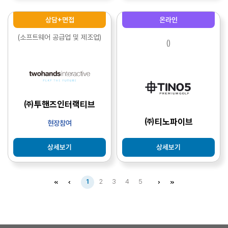
상담+면접
온라인
(소프트웨어 공급업 및 제조업)
()
㈜투핸즈인터랙티브
㈜티노파이브
현장참여
상세보기
상세보기
1
2
3
4
5